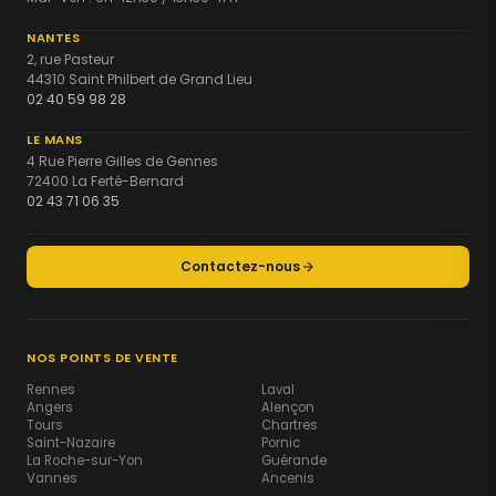
NANTES
2, rue Pasteur
44310 Saint Philbert de Grand Lieu
02 40 59 98 28
LE MANS
4 Rue Pierre Gilles de Gennes
72400 La Ferté-Bernard
02 43 71 06 35
Contactez-nous
NOS POINTS DE VENTE
Rennes
Laval
Angers
Alençon
Tours
Chartres
Saint-Nazaire
Pornic
La Roche-sur-Yon
Guérande
Vannes
Ancenis