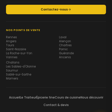
Contactez-nous
NOS POINTS DE VENTE
Rennes
Laval
Angers
Alençon
Tours
Chartres
Saint-Nazaire
Pornic
La Roche-sur-Yon
Guérande
Vannes
Ancenis
Challans
Les Sables-d'Olonne
Saumur
Sablé-sur-Sarthe
Mamers
Accueil
Le Traiteur
Épicerie fine
Cours de cuisine
Nous découvrir
Contact & devis