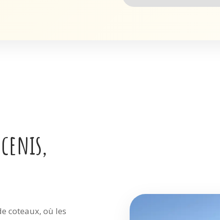
cenis,
de coteaux, où les