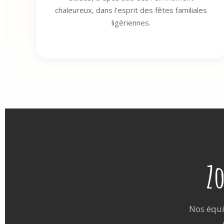
chaleureux, dans l'esprit des fêtes familiales
ligériennes.
Z
Nos équi