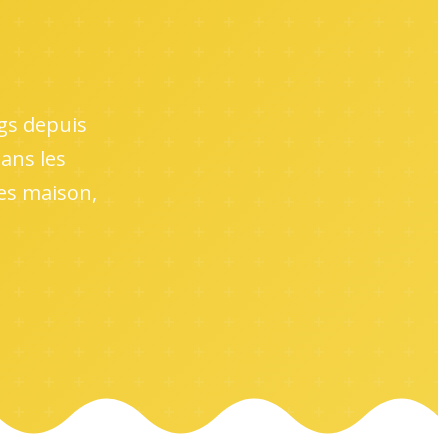
igs depuis
ans les
pes maison,