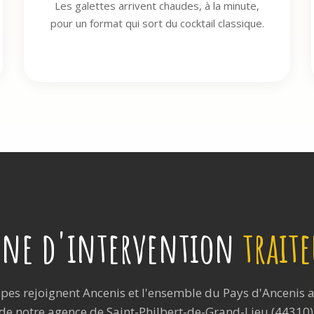
Les galettes arrivent chaudes, à la minute,
pour un format qui sort du cocktail classique.
one d'intervention
trait
pes rejoignent Ancenis et l'ensemble du Pays d'Ancenis 
de notre agence de Saint-Philbert-de-Grand-Lieu (44310)