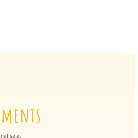
ements
nalisé et