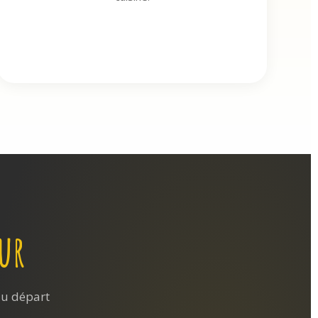
eur
au départ
.