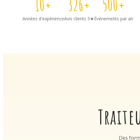
10+
326+
500+
Années d'expérience
Avis clients 5★
Événements par an
Traite
Des form