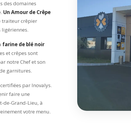
rès des domaines
e.
Un Amour de Crêpe
 traiteur crêpier
 ligériennes.
a
farine de blé noir
tes et crêpes sont
par notre Chef et son
de garnitures.
, certifiées par Inovalys.
nir faire une
t-de-Grand-Lieu, à
ereinement votre menu.