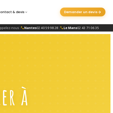
ontact & devis
Demander un devis
ppelez-nous :
Nantes
02 40 59 98 28
|
Le Mans
02 43 71 06 35
ier à