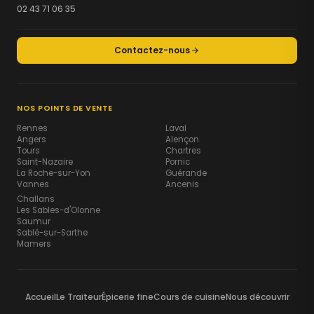
02 43 71 06 35
Contactez-nous
NOS POINTS DE VENTE
Rennes
Laval
Angers
Alençon
Tours
Chartres
Saint-Nazaire
Pornic
La Roche-sur-Yon
Guérande
Vannes
Ancenis
Challans
Les Sables-d'Olonne
Saumur
Sablé-sur-Sarthe
Mamers
Accueil
Le Traiteur
Épicerie fine
Cours de cuisine
Nous découvrir