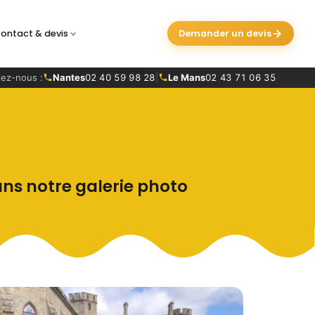
ontact & devis
Demander un devis
ez-nous :
Nantes
02 40 59 98 28
|
Le Mans
02 43 71 06 35
ans notre galerie photo