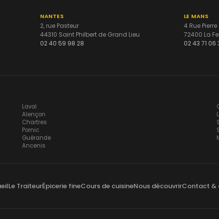
NANTES
LE MANS
2, rue Pasteur
4 Rue Pierre
44310 Saint Philbert de Grand Lieu
72400 La Fe
02 40 59 98 28
02 43 71 06 
Laval
Alençon
Chartres
Pornic
Guérande
Ancenis
eil
Le Traiteur
Épicerie fine
Cours de cuisine
Nous découvrir
Contact & 