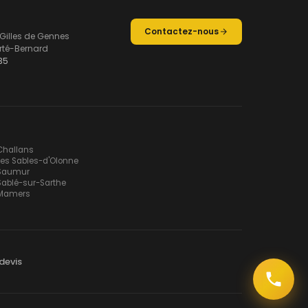
Contactez-nous
 Gilles de Gennes
rté-Bernard
35
Challans
Les Sables-d'Olonne
Saumur
Sablé-sur-Sarthe
Mamers
devis