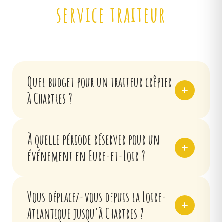
service traiteur
Quel budget pour un traiteur crêpier
à Chartres ?
Nos formules vont de 15€ à 35€ par
À quelle période réserver pour un
personne, selon le format (apéritif, repas
événement en Eure-et-Loir ?
complet, brunch, bar à crêpes sucrées) et la
durée. Le devis est gratuit et intègre dès le
départ le déplacement jusqu'à Chartres.
Pour les mariages entre mai et septembre,
Vous déplacez-vous depuis la Loire-
nous recommandons 2 à 6 mois d'avance.
Atlantique jusqu'à Chartres ?
Pour un événement d'entreprise ponctuel