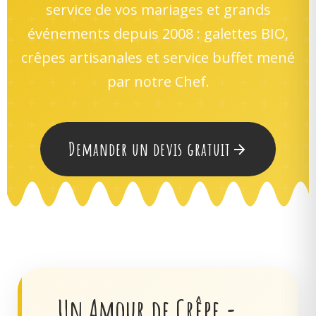
service de vos mariages et grands
événements depuis 2008 : galettes BIO,
crêpes artisanales et service buffet mené
par notre Chef.
Demander un devis gratuit
Un Amour de Crêpe -