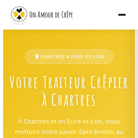
Un Amour de Crêpe
CHARTRES & EURE-ET-LOIR
Votre Traiteur Crêpier
à Chartres
À Chartres et en Eure-et-Loir, nous
mettons notre savoir-faire breton au