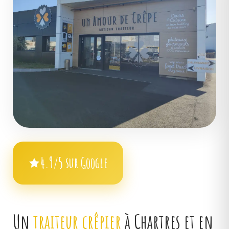
4.9/5 sur Google
Un
traiteur crêpier
à Chartres et en