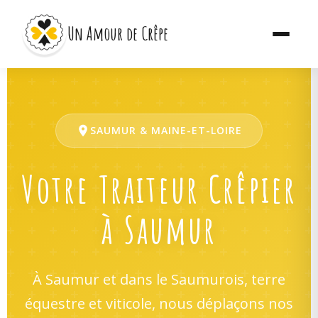
Un Amour de Crêpe
SAUMUR & MAINE-ET-LOIRE
Votre Traiteur Crêpier
à Saumur
À Saumur et dans le Saumurois, terre
équestre et viticole, nous déplaçons nos