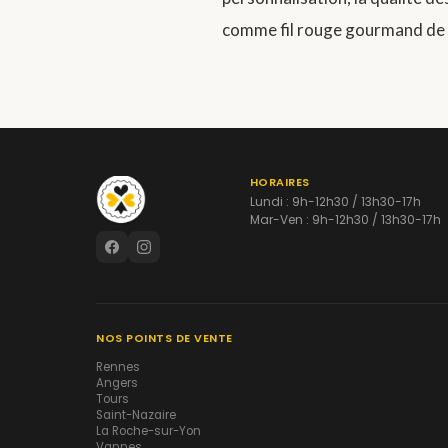
comme fil rouge gourmand de 
HORAIRES
Lundi : 9h-12h30 / 13h30-17h
Mar-Ven : 9h-12h30 / 13h30-17h
NOS POINTS DE VENTE
Rennes
Angers
Tours
Saint-Nazaire
La Roche-sur-Yon
Vannes