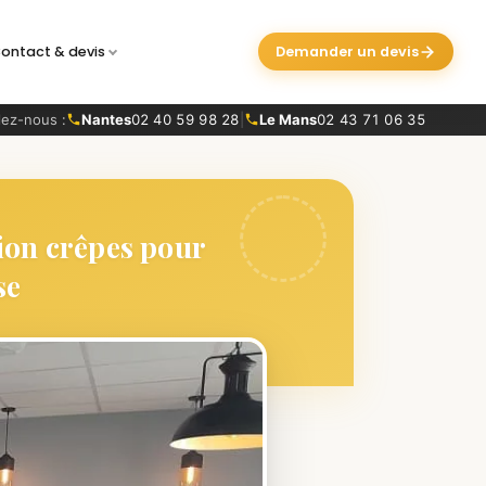
ontact & devis
Demander un devis
ez-nous :
Nantes
02 40 59 98 28
|
Le Mans
02 43 71 06 35
tion crêpes pour
se