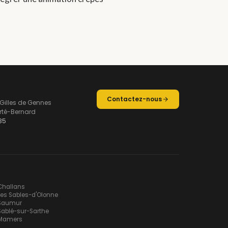
Contactez-nous
 Gilles de Gennes
rté-Bernard
35
Challans
Les Sables-d'Olonne
Saumur
Sablé-sur-Sarthe
Mamers