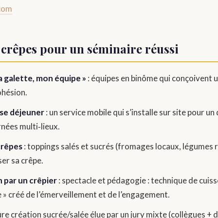
com
 crêpes pour un séminaire réussi
a galette, mon équipe »
: équipes en binôme qui conçoivent u
ohésion.
se déjeuner
: un service mobile qui s’installe sur site pour u
rnées multi‑lieux.
crêpes
: toppings salés et sucrés (fromages locaux, légumes r
er sa crêpe.
 par un crêpier
: spectacle et pédagogie : technique de cuiss
e » créé de l’émerveillement et de l’engagement.
ure création sucrée/salée élue par un jury mixte (collègues +