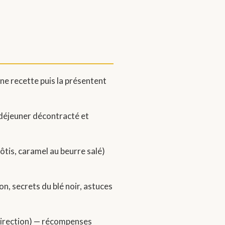
ne recette puis la présentent
n déjeuner décontracté et
ôtis, caramel au beurre salé)
on, secrets du blé noir, astuces
 direction) — récompenses