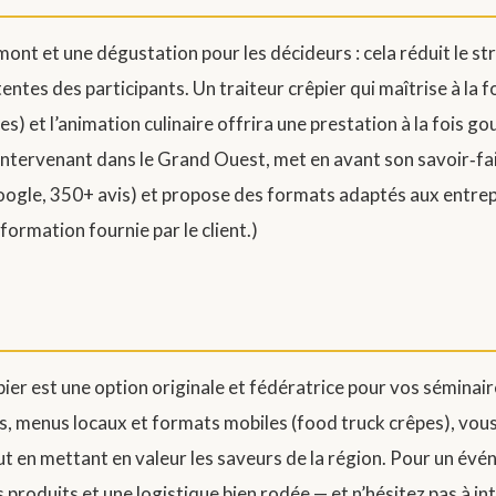
nt et une dégustation pour les décideurs : cela réduit le str
entes des participants. Un traiteur crêpier qui maîtrise à la fo
ues) et l’animation culinaire offrira une prestation à la fois
ntervenant dans le Grand Ouest, met en avant son savoir‑fai
ogle, 350+ avis) et propose des formats adaptés aux entrep
Information fournie par le client.)
ier est une option originale et fédératrice pour vos séminair
es, menus locaux et formats mobiles (food truck crêpes), vo
ut en mettant en valeur les saveurs de la région. Pour un évé
s produits et une logistique bien rodée — et n’hésitez pas à 