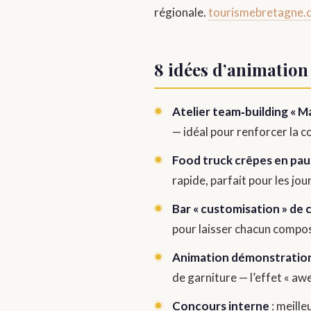
régionale.
tourismebretagne.
8 idées d’animation
Atelier team‑building « M
— idéal pour renforcer la c
Food truck crêpes en pau
rapide, parfait pour les jou
Bar « customisation » de 
pour laisser chacun compos
Animation démonstration
de garniture — l’effet « aw
Concours interne
: meille