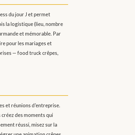
ess du jour J et permet
is la logistique (lieu, nombre
 gourmande et mémorable. Par
re pour les mariages et
rises — food truck crêpes,
es et réunions d’entreprise.
us créez des moments qui
nement réussi, misez sur la
intégrer une animation crêpes