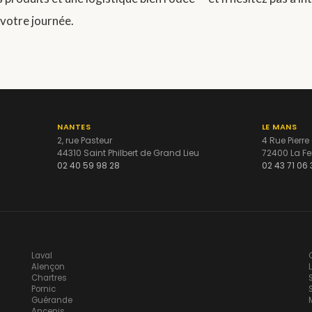
votre journée.
NANTES
LE MANS
2, rue Pasteur
4 Rue Pierre
44310 Saint Philbert de Grand Lieu
72400 La Fe
02 40 59 98 28
02 43 71 06 
Laval
Alençon
Chartres
Pornic
Guérande
Ancenis