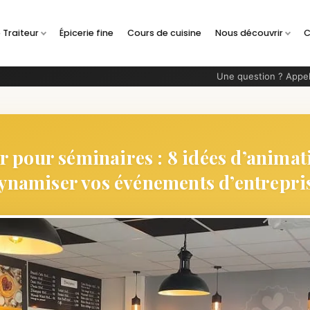
 Traiteur
Épicerie fine
Cours de cuisine
Nous découvrir
C
Une question ? Appel
r pour séminaires : 8 idées d’anima
ynamiser vos événements d’entrepri