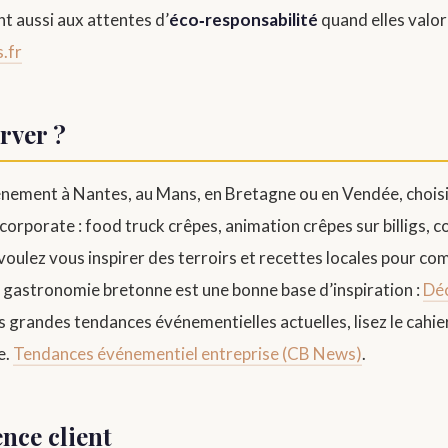
t aussi aux attentes d’
éco‑responsabilité
quand elles valori
.fr
rver ?
nement à Nantes, au Mans, en Bretagne ou en Vendée, chois
rporate : food truck crêpes, animation crêpes sur billigs, co
 voulez vous inspirer des terroirs et recettes locales pour c
a gastronomie bretonne est une bonne base d’inspiration :
Déc
 grandes tendances événementielles actuelles, lisez le cahie
e.
Tendances événementiel entreprise (CB News)
.
nce client