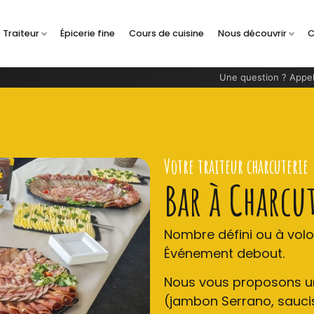
 Traiteur
Épicerie fine
Cours de cuisine
Nous découvrir
C
Une question ? Appel
Votre traiteur charcuterie
Bar à Charcut
Nombre défini ou à volo
Événement debout.
Nous vous proposons un
(jambon Serrano, sauciss