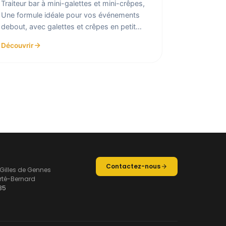
Traiteur bar à mini-galettes et mini-crêpes,
Une formule idéale pour vos événements
debout, avec galettes et crêpes en petit
format à déguster en nomb...
Découvrir
Contactez-nous
 Gilles de Gennes
rté-Bernard
35