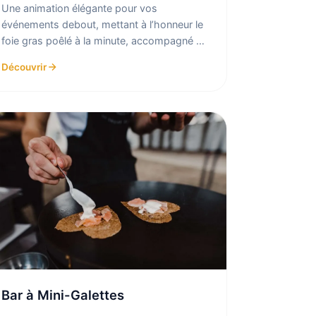
Une animation élégante pour vos
événements debout, mettant à l’honneur le
foie gras poêlé à la minute, accompagné de
toasts variés et de fleur de sel ...
Découvrir
Bar à Mini-Galettes