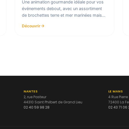
Une animation gourmande idéale pour vos
événements debout, avec un assortiment
de brochettes terre et mer marinées maison
et cuites à la minute devant...
Découvrir
NANTES
LE MANS
2, rue Pasteur
4 Rue Pierre
44310 Saint Philbert de Grand Lieu
72400 La Fe
02 40 59 98 28
02 43 71 06 