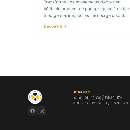
Transforme vos événements debout en
véritable moment de partage grâce à un bar
à burgers animé, où les mini burgers sont
préparés à la minute sous les...
Découvrir
HORAIRES
Lundi : 9h-12h30 / 13h30-17h
Mar-Ven : 9h-12h30 / 13h30-17h