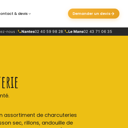
ontact & devis
Demander un devis
ez-nous :
Nantes
02 40 59 98 28
|
Le Mans
02 43 71 06 35
erie
nté.
 assortiment de charcuteries
on sec, rillons, andouille de