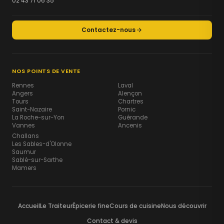
02 43 71 06 35
Contactez-nous
NOS POINTS DE VENTE
Rennes
Laval
Angers
Alençon
Tours
Chartres
Saint-Nazaire
Pornic
La Roche-sur-Yon
Guérande
Vannes
Ancenis
Challans
Les Sables-d'Olonne
Saumur
Sablé-sur-Sarthe
Mamers
Accueil
Le Traiteur
Épicerie fine
Cours de cuisine
Nous découvrir
Contact & devis