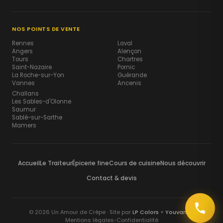
NOS POINTS DE VENTE
Rennes
Laval
Angers
Alençon
Tours
Chartres
Saint-Nazaire
Pornic
La Roche-sur-Yon
Guérande
Vannes
Ancenis
Challans
Les Sables-d'Olonne
Saumur
Sablé-sur-Sarthe
Mamers
Accueil
Le Traiteur
Épicerie fine
Cours de cuisine
Nous découvrir
Contact & devis
© 2026 Un Amour de Crêpe · Site par
LP Colors
×
Youvanna
Mentions légales
•
Confidentialité